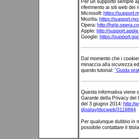
Per un supporto sempre aggi
riferimento ai siti web dei r
Microsoft:
https://support.
Mozilla:
https://support.moz
Opera:
http://help.opera.c
Apple:
http://support.appl
Google:
https://support.go
Dal momento che i cookies 
minaccia alla sicurezza ed 
questo tutorial:
"Guida prat
Questa informativa viene 
Garante della Privacy del 
del 3 giugno 2014:
http:/
display/docweb/3118884
Per qualunque dubbio in mer
possibile contattare il tito