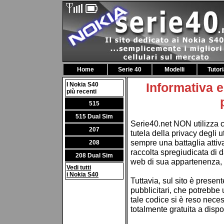
Home
Serie 40
Modelli
Tutori
Informativa e
I Nokia S40
più recenti
515
515 Dual Sim
Serie40.net NON utilizza c
207
tutela della privacy degli u
sempre una battaglia attiva 
208
raccolta spregiudicata di da
208 Dual Sim
web di sua appartenenza, di
Vedi tutti
i Nokia S40
Tuttavia, sul sito è presen
pubblicitari, che potrebbe 
tale codice si è reso nece
totalmente gratuita a disposi