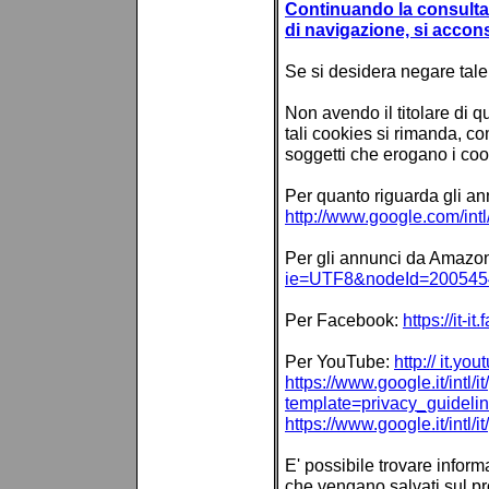
Continuando la consultaz
di navigazione, si accon
Se si desidera negare tale 
Non avendo il titolare di q
tali cookies si rimanda, co
soggetti che erogano i coo
Per quanto riguarda gli a
http://www.google.com/intl/
Per gli annunci da Amazo
ie=UTF8&nodeId=200545
Per Facebook:
https://it-
Per YouTube:
http:// it.yo
https://www.google.it/intl/it
template=privacy_guideli
https://www.google.it/intl/i
E' possibile trovare inform
che vengano salvati sul pr